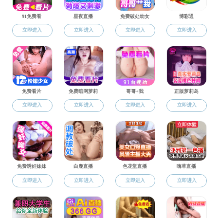
当前位置：
成人影视片
>
通知公告
> 正文
成人影视
日期
附件【
附件1.提交博士入学申请材料自查表.xlsx
】已下载
附件【
附件2-专家推荐书.docx
】已下载
288
次
附件【
附件3-攻读博士研究生研究计划书.doc
】已下载
27
附件【
附件4-成果汇总.docx
】已下载
224
次
附件【
附件6-参研项目证明.docx
】已下载
218
次
附件【
附件5-代表作说明.doc
】已下载
221
次
附件【
附件7-科研项目汇总docx.docx
】已下载
223
次